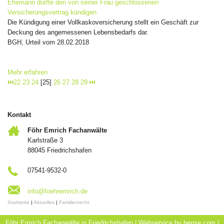
Ehemann durfte den von seiner Frau geschlossenen
Versicherungsvertrag kündigen
Die Kündigung einer Vollkaskoversicherung stellt ein Geschäft zur
Deckung des angemessenen Lebensbedarfs dar.
BGH, Urteil vom 28.02.2018
Mehr erfahren
⏮
22
23
24
[25]
26
27
28
29
⏭
Kontakt
Föhr Emrich Fachanwälte
Karlstraße 3
88045 Friedrichshafen
07541-9532-0
info@foehremrich.de
Startseite
|
Aktuelles
|
Familienrecht
Föhr Emrich Fachanwälte in Friedrichshafen | Webservice by
bense.com
|